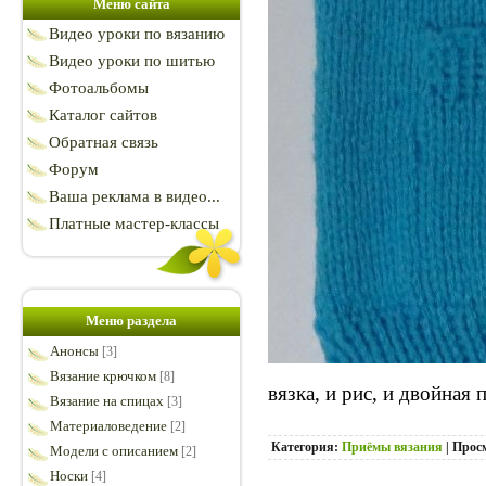
Меню сайта
Видео уроки по вязанию
Видео уроки по шитью
Фотоальбомы
Каталог сайтов
Обратная связь
Форум
Ваша реклама в видео...
Платные мастер-классы
Меню раздела
Анонсы
[3]
Вязание крючком
[8]
вязка, и рис, и двойная
Вязание на спицах
[3]
Материаловедение
[2]
Категория:
Приёмы вязания
| Прос
Модели с описанием
[2]
Носки
[4]