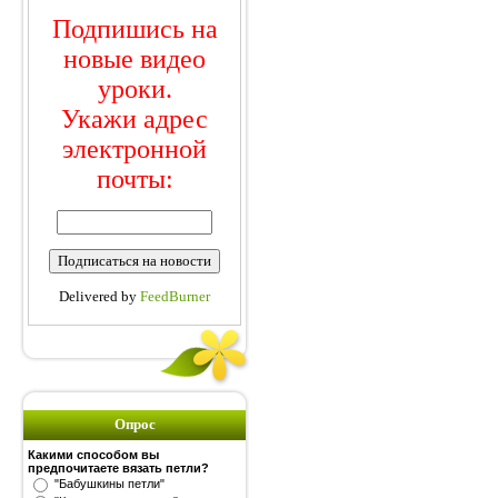
Подпишись на
новые видео
уроки.
Укажи адрес
электронной
почты:
Delivered by
FeedBurner
Опрос
Какими способом вы
предпочитаете вязать петли?
"Бабушкины петли"