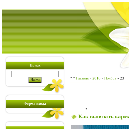
Поиск
* *
Главная
»
2016
»
Ноябрь
»
23
Форма входа
*
Как вывязать карма