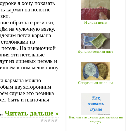
оуроке я хочу показать
ать карман на полотне
зки.
ние образца с резинки,
И снова петли
дём на чулочную вязку.
ыделим петли кармана
 столбиками из
 петель. На изнаночной
Дополнительная нить
ания эти петельные
дут из лицевых петель и
ришьём к ним мешковину
ха кармана можно
Спортивная шапочка
юбым двухсторонним
оём случае это резинка
ет быть и платочная
..
Читать дальше »
Как читать схемы для вязания на
спицах