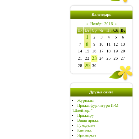
Календарь
«
Ноябрь 2016
»
Пн
Вт
Ср
Чт
Пт
Сб
Вс
1
2
3
4
5
6
8
7
9
10
11
12
13
14
15
16
17
18
19
20
23
21
22
24
25
26
27
29
28
30
Друзья сайта
Журналы
Пряжа, фурнитура И-М
"Швейторг"
Пряжа.ру
Ваша пряжа
Рукоделие
Камтекс
Ярнмаркет