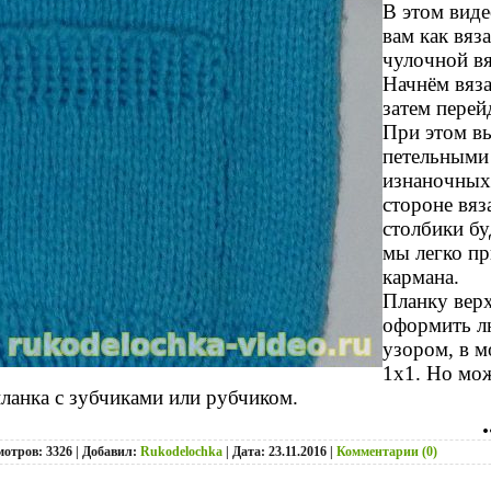
В этом виде
вам как вяз
чулочной вя
Начнём вяза
затем перей
При этом в
петельными
изнаночных
стороне вяз
столбики бу
мы легко п
кармана.
Планку вер
оформить л
узором, в м
1х1. Но мож
 планка с зубчиками или рубчиком.
.
мотров: 3326 | Добавил:
Rukodelochka
| Дата:
23.11.2016
|
Комментарии (0)