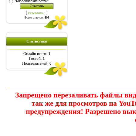
"Классические петли"
[
·
]
Результаты
Всего ответов:
299
Статистика
Онлайн всего:
1
Гостей:
1
Пользователей:
0
Запрещено перезаливать файлы виде
так же для просмотров на YouT
предупреждения! Разрешено вык