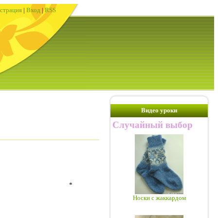
истрация
|
Вход
|
RSS
Видео уроки
Случайный выбор
*
Носки с жаккардом